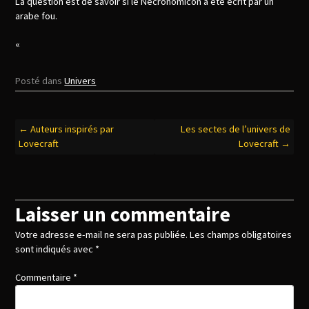
La question est de savoir si le Necronomicon a été écrit par un
arabe fou.
«
Posté dans
Univers
Navigation
←
Auteurs inspirés par
Les sectes de l’univers de
Lovecraft
Lovecraft
→
des
articles
Laisser un commentaire
Votre adresse e-mail ne sera pas publiée.
Les champs obligatoires
sont indiqués avec
*
Commentaire
*