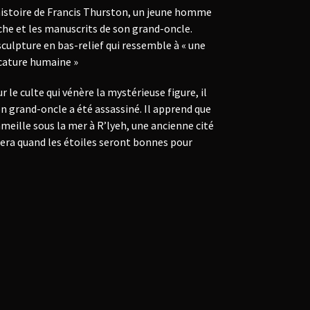
histoire de Francis Thurston, un jeune homme
che et les manuscrits de son grand-oncle.
culpture en bas-relief qui ressemble à « une
icature humaine »
 le culte qui vénère la mystérieuse figure, il
n grand-oncle a été assassiné. Il apprend que
meille sous la mer à R’lyeh, une ancienne cité
llera quand les étoiles seront bonnes pour