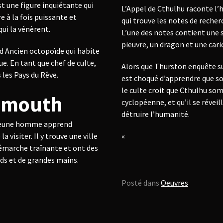
t une figure inquiétante qui
L’Appel de Cthulhu raconte l’
e à la fois puissante et
qui trouve les notes de recher
qui la vénèrent.
L’une des notes contient une s
pieuvre, un dragon et une car
nd Ancien octopoïde qui habite
ue. En tant que chef de culte,
Alors que Thurston enquête sur
 les Pays du Rêve.
est choqué d’apprendre que so
le culte croit que Cthulhu som
smouth
cyclopéenne, et qu’il se révei
détruire l’humanité.
 jeune homme apprend
a visiter. Il y trouve une ville
«
démarche traînante et ont des
eds et de grandes mains.
Posté dans
Oeuvres