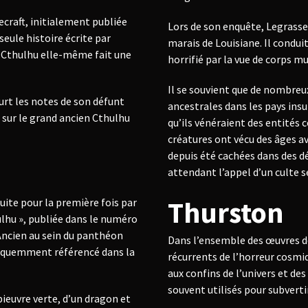
ecraft, initialement publiée
Lors de son enquête, Legrasse
seule histoire écrite par
marais de Louisiane. Il conduit
re Cthulhu elle-même fait une
horrifié par la vue de corps m
Il se souvient que de nombreu
urt les notes de son défunt
ancestrales dans les pays insul
 sur le grand ancien Cthulhu
qu’ils vénéraient des entités 
créatures ont vécu des âges av
depuis été cachées dans des d
attendant l’appel d’un culte s
Thurston
uite pour la première fois par
ulhu », publiée dans le numéro
 Ancien au sein du panthéon
Dans l’ensemble des œuvres de
fréquemment référencé dans la
récurrents de l’horreur cosmi
aux confins de l’univers et d
souvent utilisés pour subvert
ieuvre verte, d’un dragon et