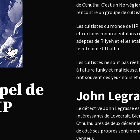
de Cthulhu. C’est un Norvégien
rencontre un groupe de cultis
Les cultistes du monde de HP L
et certains mourraient dans c
adeptes de R’lyeh et elles étai
le retour de Cthulhu.
Les cultistes ne sont pas ré
à l’allure funky et malicieuse.
ont souvent des yeux noirs et 
pel de
John Legra
HP
Le détective John Legrasse es
intéressants de Lovecraft. Bie
Cthulhu près de deux décennies
de côté ses propres sentiments
vengeur.